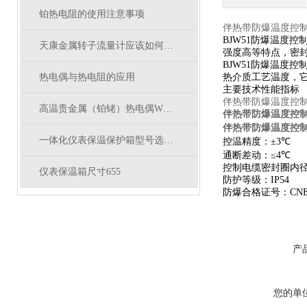
铂热电阻的使用注意事项
伴热带防爆温度控
BJW51
防爆温度控
天康金属转子流量计应该如何选型？
强度高等特点，密
BJW51
防爆温度控
热电偶与热电阻的应用
热介质工艺温度，
主要技术性能指标
伴热带防爆温度控
高温贵金属（铂铑）热电偶WRP-WRR-WRQ型号
伴热带防爆温度控
伴热带防爆温度控
一体化仪表保温保护箱型号选型尺寸
控温精度：±
3
℃
通断差动：≤
4
℃
控制电缆密封圈内径
仪表保温箱尺寸655
防护等级：
IP54
防爆合格证号：
CNE
产
您的单