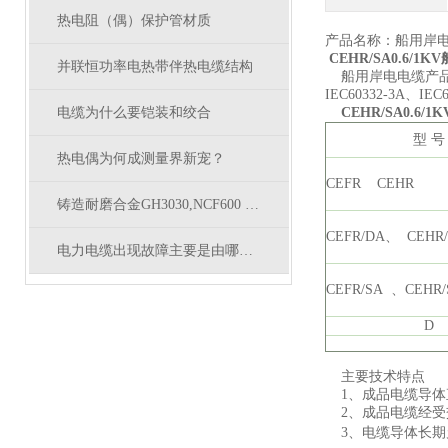
热电阻（偶）保护管材质
产品名称：船用岸
CEHR/SA0.6/1
并联恒功率电热带伴热电缆结构
船用岸电电缆
产
、
IEC60332-3A
IEC6
电缆为什么要铠装和绞合
CEHR/SA0.6
型
号
热电偶为何成测量界新宠？
CEFR CEHR
铸造耐磨合金GH3030,NCF600 Hr）HR1230
CEFR/DA
、
CEHR
电力电缆出现故障主要是由哪几方面原因造成
CEFR/SA
、
CEHR/
D
主要技术特点
1
、成品电缆导体
2
、成品电缆经受
、
3
电缆导体长期