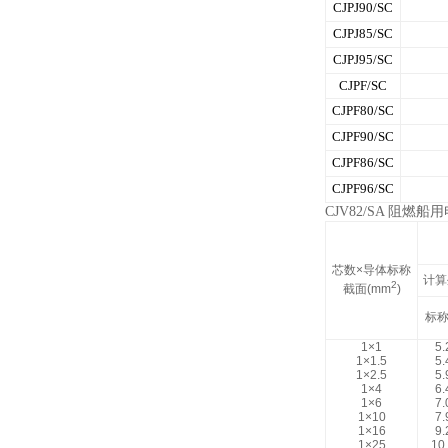
CJPJ90/SC
CJPJ85/SC
CJPJ95/SC
CJPF/SC
CJPF80/SC
CJPF90/SC
CJPF86/SC
CJPF96/SC
CJV82/SA 阻燃
芯数×导体标称
计算
2
截面(mm
)
标
1×1
5.
1×1.5
5.
1×2.5
5.
1×4
6.
1×6
7.
1×10
7.
1×16
9.
1×25
10