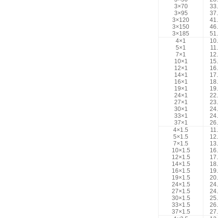
3×70
33
3×95
37
3×120
41
3×150
46
3×185
51
4×1
10
5×1
11
7×1
12
10×1
15
12×1
16
14×1
17
16×1
18
19×1
19
24×1
22
27×1
23
30×1
24
33×1
24
37×1
26
4×1.5
11
5×1.5
12
7×1.5
13
10×1.5
16
12×1.5
17
14×1.5
18
16×1.5
19
19×1.5
20
24×1.5
24
27×1.5
24
30×1.5
25
33×1.5
26
37×1.5
27