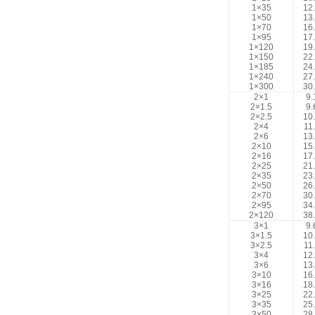
1×35
12
1×50
13
1×70
16
1×95
17
1×120
19
1×150
22
1×185
24
1×240
27
1×300
30
2×1
9.
2×1.5
9.
2×2.5
10
2×4
11
2×6
13
2×10
15
2×16
17
2×25
21
2×35
23
2×50
26
2×70
30
2×95
34
2×120
38
3×1
9.
3×1.5
10
3×2.5
11
3×4
12
3×6
13
3×10
16
3×16
18
3×25
22
3×35
25
3×50
28