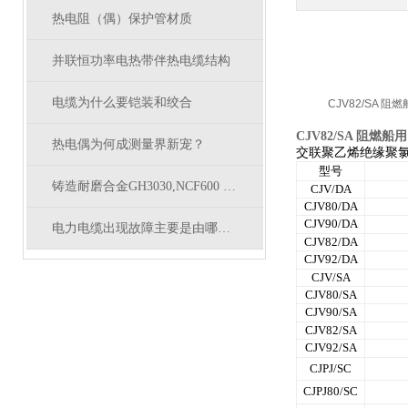
热电阻（偶）保护管材质
并联恒功率电热带伴热电缆结构
电缆为什么要铠装和绞合
CJV82/SA 
CJV82/SA 阻燃
热电偶为何成测量界新宠？
交联聚乙烯绝缘聚
型号
铸造耐磨合金GH3030,NCF600 Hr）HR1230
CJV/DA
CJV80/DA
CJV90/DA
电力电缆出现故障主要是由哪几方面原因造成
CJV82/DA
CJV92/DA
CJV/SA
CJV80/SA
CJV90/SA
CJV82/SA
CJV92/SA
CJPJ/SC
CJPJ80/SC