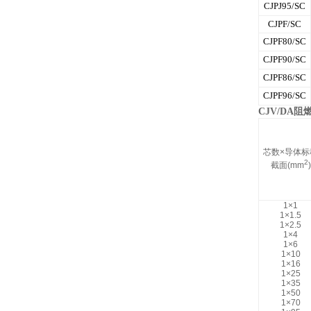
CJPJ95/SC
CJPF/SC
CJPF80/SC
CJPF90/SC
CJPF86/SC
CJPF96/SC
CJV/DA
芯数×导体标
2
截面(mm
)
1×1
1×1.5
1×2.5
1×4
1×6
1×10
1×16
1×25
1×35
1×50
1×70