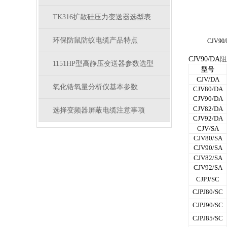
TK316扩散硅压力变送器选型表
环保防鼠防蚁电缆产品特点
CJV90
CJV90/DA
阻
1151HP型高静压变送器参数选型
型号
CJV/DA
氧化锆氧量分析仪基本参数
CJV80/DA
CJV90/DA
CJV82/DA
选择变频器屏蔽电缆注意事项
CJV92/DA
CJV/SA
CJV80/SA
CJV90/SA
CJV82/SA
CJV92/SA
CJPJ/SC
CJPJ80/SC
CJPJ90/SC
CJPJ85/SC