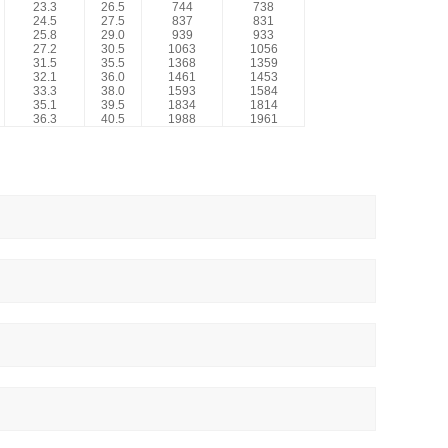
23.3
26.5
744
738
24.5
27.5
837
831
25.8
29.0
939
933
27.2
30.5
1063
1056
31.5
35.5
1368
1359
32.1
36.0
1461
1453
33.3
38.0
1593
1584
35.1
39.5
1834
1814
36.3
40.5
1988
1961