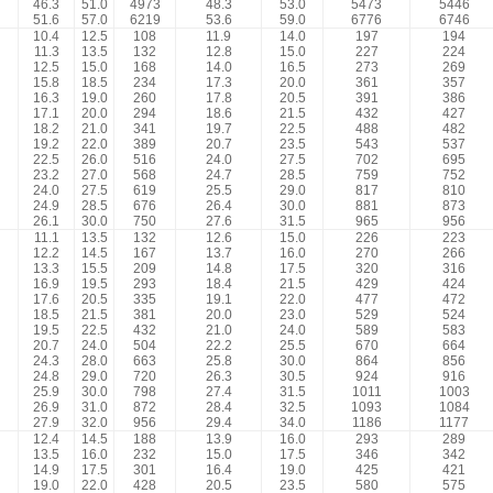
46.3
51.0
4973
48.3
53.0
5473
5446
51.6
57.0
6219
53.6
59.0
6776
6746
10.4
12.5
108
11.9
14.0
197
194
11.3
13.5
132
12.8
15.0
227
224
12.5
15.0
168
14.0
16.5
273
269
15.8
18.5
234
17.3
20.0
361
357
16.3
19.0
260
17.8
20.5
391
386
17.1
20.0
294
18.6
21.5
432
427
18.2
21.0
341
19.7
22.5
488
482
19.2
22.0
389
20.7
23.5
543
537
22.5
26.0
516
24.0
27.5
702
695
23.2
27.0
568
24.7
28.5
759
752
24.0
27.5
619
25.5
29.0
817
810
24.9
28.5
676
26.4
30.0
881
873
26.1
30.0
750
27.6
31.5
965
956
11.1
13.5
132
12.6
15.0
226
223
12.2
14.5
167
13.7
16.0
270
266
13.3
15.5
209
14.8
17.5
320
316
16.9
19.5
293
18.4
21.5
429
424
17.6
20.5
335
19.1
22.0
477
472
18.5
21.5
381
20.0
23.0
529
524
19.5
22.5
432
21.0
24.0
589
583
20.7
24.0
504
22.2
25.5
670
664
24.3
28.0
663
25.8
30.0
864
856
24.8
29.0
720
26.3
30.5
924
916
25.9
30.0
798
27.4
31.5
1011
1003
26.9
31.0
872
28.4
32.5
1093
1084
27.9
32.0
956
29.4
34.0
1186
1177
12.4
14.5
188
13.9
16.0
293
289
13.5
16.0
232
15.0
17.5
346
342
14.9
17.5
301
16.4
19.0
425
421
19.0
22.0
428
20.5
23.5
580
575