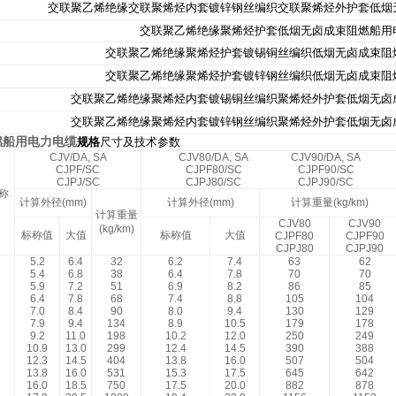
交联聚乙烯绝缘交联聚烯烃内套镀锌钢丝编织交联聚烯烃外护套低烟
交联聚乙烯绝缘聚烯烃护套低烟无卤成束阻燃船用
交联聚乙烯绝缘聚烯烃护套镀锡铜丝编织低烟无卤成束阻
交联聚乙烯绝缘聚烯烃护套镀锌钢丝编织低烟无卤成束阻
交联聚乙烯绝缘聚烯烃内套镀锡铜丝编织聚烯烃外护套低烟无卤
交联聚乙烯绝缘聚烯烃内套镀锌钢丝编织聚烯烃外护套低烟无卤
阻燃船用电力电缆
规格
尺寸及技术参数
CJV/DA, SA
CJV80/DA, SA
CJV90/DA, SA
CJPF/SC
CJPF80/SC
CJPF90/SC
CJPJ/SC
CJPJ80/SC
CJPJ90/SC
称
计算外径(mm)
计算外径(mm)
计算重量(kg/km)
计算重量
CJV80
CJV90
(kg/km)
标称值
大值
标称值
大值
CJPF80
CJPF90
CJPJ80
CJPJ90
5.2
6.4
32
6.2
7.4
63
62
5.4
6.8
38
6.4
7.8
70
70
5.9
7.2
51
6.9
8.2
86
85
6.4
7.8
68
7.4
8.8
105
104
7.0
8.4
90
8.0
9.4
130
129
7.9
9.4
134
8.9
10.5
179
178
9.2
11.0
198
10.2
12.0
250
249
10.9
13.0
299
12.4
14.5
390
388
12.3
14.5
404
13.8
16.0
507
504
13.8
16.0
531
15.3
17.5
645
642
16.0
18.5
750
17.5
20.0
882
878