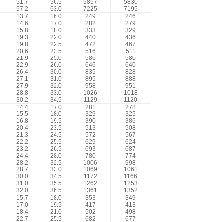
51.7
56.5
5857
5830
57.2
63.0
7225
7195
13.7
16.0
249
246
14.6
17.0
282
279
15.8
18.0
333
329
19.3
22.0
440
436
19.8
22.5
472
467
20.6
23.5
516
511
21.9
25.0
586
580
22.9
26.0
646
640
26.4
30.0
835
828
27.1
31.0
895
888
27.9
32.0
958
951
28.8
33.0
1026
1018
30.2
34.5
1129
1120
14.4
17.0
281
278
15.5
18.0
329
325
16.8
19.5
390
386
20.4
23.5
513
508
21.3
24.5
572
567
22.2
25.5
629
624
23.2
26.5
693
687
24.4
28.0
780
774
28.2
32.5
1006
998
28.7
33.0
1069
1061
30.0
34.5
1172
1166
31.0
35.5
1262
1253
32.0
36.5
1361
1352
15.7
18.0
353
349
17.0
19.5
417
413
18.4
21.0
502
498
22.7
25.5
682
677