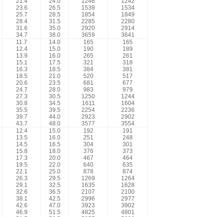
21.4
24.0
1246
1242
23.6
26.5
1539
1534
25.7
28.5
1854
1849
28.4
31.5
2285
2280
31.6
35.0
2920
2914
34.7
38.0
3659
3641
11.7
14.0
165
165
12.4
15.0
190
189
13.9
16.0
265
261
15.1
17.5
321
318
16.3
18.5
384
381
18.5
21.0
520
517
20.6
23.5
681
677
24.7
28.0
983
979
27.3
30.5
1250
1244
30.8
34.5
1611
1604
35.5
39.5
2254
2236
39.7
44.0
2923
2902
43.7
48.0
3577
3554
12.4
15.0
192
191
13.5
16.0
251
248
14.5
16.5
304
301
15.8
18.0
376
373
17.3
20.0
467
464
19.5
22.0
640
635
22.1
25.0
878
874
26.3
29.5
1269
1264
29.1
32.5
1635
1628
32.6
36.5
2107
2100
38.1
42.5
2996
2977
42.6
47.0
3923
3902
46.9
51.5
4825
4801