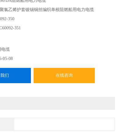
V90/DA阻燃船用电力电缆
聚氯乙烯护套镀锡铜丝编织单根阻燃船用电力电缆
092-350
C60092-351
EC60332-1
用电缆
6-05-08
系我们
在线咨询