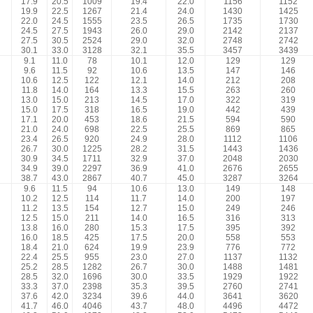
17.9
20.5
1009
19.4
22.0
1156
1152
19.9
22.5
1267
21.4
24.0
1430
1425
22.0
24.5
1555
23.5
26.5
1735
1730
24.5
27.5
1943
26.0
29.0
2142
2137
27.5
30.5
2524
29.0
32.0
2748
2742
30.1
33.0
3128
32.1
35.5
3457
3439
9.1
11.0
78
10.1
12.0
129
129
9.6
11.5
92
10.6
13.5
147
146
10.6
12.5
122
12.1
14.0
212
208
11.8
14.0
164
13.3
15.5
263
260
13.0
15.0
213
14.5
17.0
322
319
15.0
17.5
318
16.5
19.0
442
439
17.1
20.0
453
18.6
21.5
594
590
21.0
24.0
698
22.5
25.5
869
865
23.4
26.5
920
24.9
28.0
1112
1106
26.7
30.0
1225
28.2
31.5
1443
1436
30.9
34.5
1711
32.9
37.0
2048
2030
34.9
39.0
2297
36.9
41.0
2676
2655
38.7
43.0
2867
40.7
45.0
3287
3264
9.6
11.5
94
10.6
13.0
149
148
10.2
12.5
114
11.7
14.0
200
197
11.2
13.5
154
12.7
15.0
249
246
12.5
15.0
211
14.0
16.5
316
313
13.8
16.0
280
15.3
17.5
395
392
16.0
18.5
425
17.5
20.0
558
553
18.4
21.0
624
19.9
23.9
776
772
22.4
25.5
955
23.0
27.0
1137
1132
25.2
28.5
1282
26.7
30.0
1488
1481
28.5
32.0
1696
30.0
33.5
1929
1922
33.3
37.0
2398
35.3
39.5
2760
2741
37.6
42.0
3234
39.6
44.0
3641
3620
41.7
46.0
4046
43.7
48.0
4496
4472