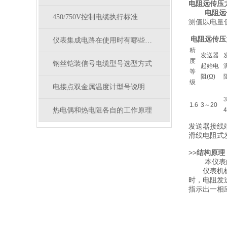
电阻远传压
电阻远
450/750V控制电缆执行标准
测值以电量
电阻远传压
仪表集成电路在使用时有哪些注意事项
精
发送器
度
钢丝铠装信号电缆型号选型方式
起始电
等
阻(Ω)
级
电接点双金属温度计型号说明
1.6
3～20
热电偶和热电阻各自的工作原理
4
发送器接线
滑线电阻式
>>
结构原理
本仪表由一
仪表机械部
时，电阻发
指示出一相