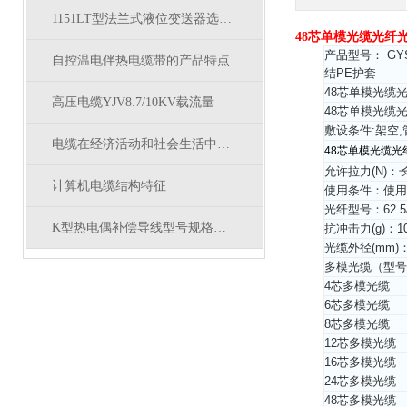
1151LT型法兰式液位变送器选型表
48芯单模光缆光纤
产品型号： GY
自控温电伴热电缆带的产品特点
结PE护套
48芯单模光缆
高压电缆YJV8.7/10KV载流量
48芯单模光缆
敷设条件:架空
电缆在经济活动和社会生活中是*
48芯单模光缆光
允许拉力(N)：长
计算机电缆结构特征
使用条件：使用温度
光纤型号：62.5/1
K型热电偶补偿导线型号规格厂家
抗冲击力(g)：10
光缆外径(mm)：1
多模光缆（型
4芯多模光缆
6芯多模光缆
8芯多模光缆
12芯多模光缆
16芯多模光缆
24芯多模光缆
48芯多模光缆