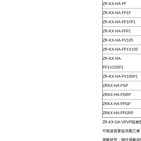
ZR-KX-HA-FF
ZR-KX-HA-FP1F
ZR-KX-HA-FP1FP1
ZR-KX-HA-FFP1
ZR-KX-HA-FV105
ZR-KX-HA-FP1V105
ZR-KX-HA-
FP1V105P1
ZR-KX-HA-FV105P1
ZRKX-HA-FGP
ZRKX-HA-FGRP
ZRKX-HA-FPGP
ZRKX-HA-FPGRP
ZR-KX-GA-VPVP
可根据需要提供聚乙烯
屏蔽材质：铜丝屏蔽或