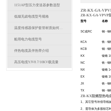
1151AP型压力变送器参数选型
ZR-KX-GA-
ZR-KX-GA-VP
低烟无卤电缆型号规格
型号
名称
温度传感器保护套管材质如何选型？
SC或RC
铜 - 
船用电力电缆型号
KCA
铁 - 
KCB
铜 - 
伴热电缆及伴热带介绍
KX
镍铬 1
高压电缆YJV8.7/10KV载流量
NC
铁 - 
NX
镍铬 
EX
镍铬 1
JX
铁 - 
TX
铜 - 
ZR-KX阻燃型热
1、其它型号补偿导线如：
2、需导体为多股软芯时，