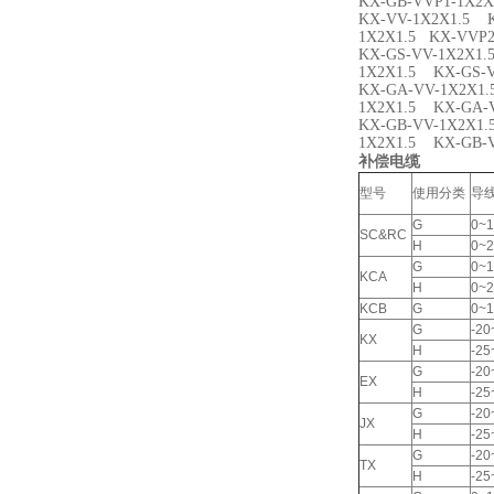
KX-GB-VVP1-1X2
KX-VV-1X2X1.5 
1X2X1.5 KX-VVP
KX-GS-VV-1X2X1.
1X2X1.5 KX-GS-
KX-GA-VV-1X2X1
1X2X1.5 KX-GA-
KX-GB-VV-1X2X1
1X2X1.5 KX-GB-
补偿电缆
型号
使用分类
导
G
0~1
SC&RC
H
0~2
G
0~1
KCA
H
0~2
KCB
G
0~1
G
-20
KX
H
-25
G
-20
EX
H
-25
G
-20
JX
H
-25
G
-20
TX
H
-25