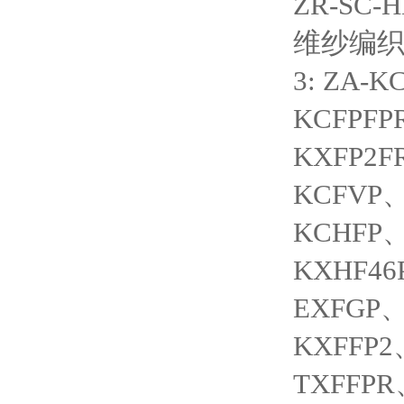
ZR-SC
维纱编
3: ZA-
KCFPFP
KXFP2F
KCFVP
KCHFP
KXHF46
EXFGP、
KXFFP
TXFFPR