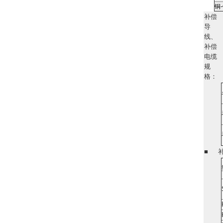
铜
补偿
导
线、
补偿
电缆
规
格：
■