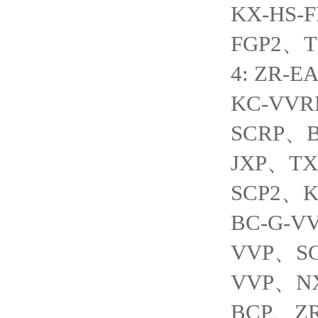
KX-HS-
FGP2、
4: ZR-
KC-VV
SCRP、
JXP、T
SCP2、K
BC-G-V
VVP、SC
VVP、NX
BCP、ZR