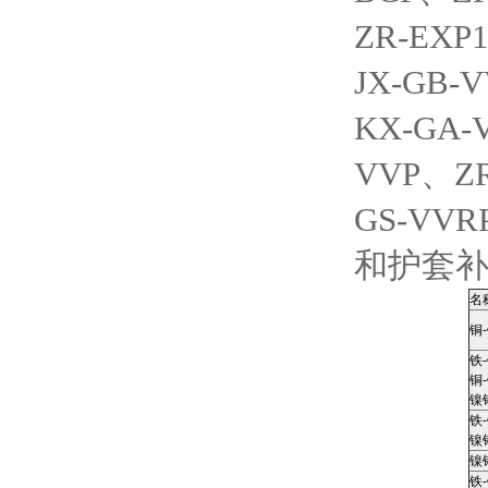
ZR-EXP
JX-GB-
KX-GA-
VVP、ZR
GS-VV
和护套
名
铜
铁
铜
镍
铁
镍
镍
铁