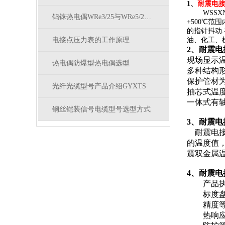
1、
耐震电
WSSXN
钨铼热电偶WRe3/25与WRe5/26的区别
+500℃
的指针抖动
电接点压力表的工作原理
油、化工、
2
、耐震电
现场显示
热电偶防爆型热电偶选型
多种结构
保护管材为
光纤光缆型号产品介绍GYXTS
抽芯式温
一体式有轴
钢丝铠装信号电缆型号选型方式
3
、耐震电
耐震电接
的温度值
震双金属
4
、耐震电
产品执行标准
标度盘公
精度等级：
热响应时