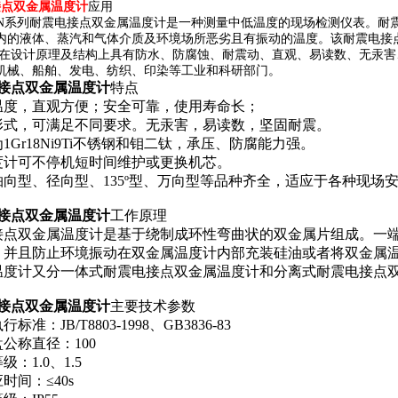
接点双金属温度计
应用
系列耐震电接点双金属温度计是一种测量中低温度的现场检测仪表。耐震
范围内的液体、蒸汽和气体介质及环境场所恶劣且有振动的温度。该耐震电接
.在设计原理及结构上具有防水、防腐蚀、耐震动、直观、易读数、无汞
机械、船舶、发电、纺织、印染等工业和科研部门。
接点双金属温度计
特点
温度，直观方便；安全可靠，使用寿命长；
形式，可满足不同要求。无汞害，易读数，坚固耐震。
1Gr18Ni9Ti不锈钢和钼二钛，承压、防腐能力强。
度计
可不停机短时间维护或更换机芯。
向型、径向型、135º型、万向型等品种齐全，适应于各种现场
接点双金属温度计
工作原理
点双金属温度计是基于绕制成环性弯曲状的双金属片组成。一端
，并且防止环境振动在双金属温度计内部充装硅油或者将双金属
温度计又分一体式耐震电接点双金属温度计和分离式耐震电接点
接点双金属温度计
主要技术参数
：JB/T8803-1998、GB3836-83
称直径：100
1.0、1.5
间：≤40s