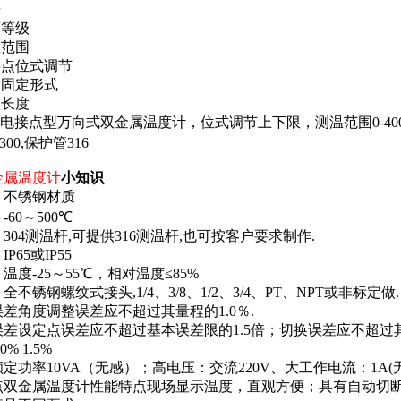
号
度等级
温范围
接点位式调节
装固定形式
入长度
电接点型万向式双金属温度计，位式调节上下限，测温范围0-400℃，保护
300,保护管316
金属温度计
小知识
：不锈钢材质
：
-60
～
500
℃
：
304
测温杆
,
可提供
316
测温杆
,
也可按客户要求制作
.
：
IP65
或
IP55
：温度
-25
～
55
℃，相对温度
≤85%
：全不锈钢螺纹式接头
,1/4
、
3/8
、
1/2
、
3/4
、
PT
、
NPT
或非标定做
.
误差角度调整误差应不超过其量程的
1.0
％
.
误差设定点误差应不超过基本误差限的
1.5
倍；切换误差应不超过
.0% 1.5%
额定功率
10VA
（无感）；高电压：交流
220V
、大工作电流：
1A(
点
双金属温度计
性能特点现场显示温度，直观方便；具有自动切