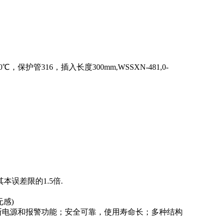
管316，插入长度300mm,WSSXN-481,0-
其本误差限的
1.5
倍
.
无感
)
断电源和报警功能；安全可靠，使用寿命长；多种结构