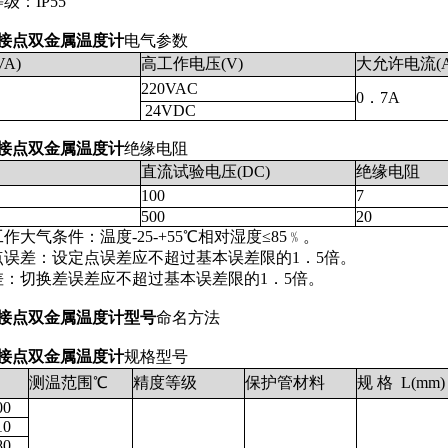
：IP55
接点双金属温度计
电气参数
A)
高工作电压(V)
大允许电流(A
220VAC
0．7A
24VDC
接点双金属温度计
绝缘电阻
直流试验电压(DC)
绝缘电阻
100
7
500
20
气条件：温度-25-+55℃相对湿度≤85﹪。
差：设定点误差应不超过基本误差限的1．5倍。
切换差误差应不超过基本误差限的1．5倍。
接点双金属温度计型号
命名方法
接点双金属温度计
规格型号
测温范围℃
精度等级
保护管材料
规 格 L(mm)
00
10
80