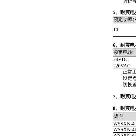
防护等级
5
、耐震电
额定功率(V
10
6
、耐震电
额定电压
24VDC
220VAC
正常工作大
设定点误
切换差：
7
、耐震电
8
、耐震电
型 号
WSSXN-4
WSSXN-4
WSSXN-4