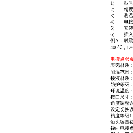
1)
型
2)
精
3)
测
4)
电
5)
安
6)
插
例A：耐震
400℃，L=
电接点双
表壳材质
测温范围
接液材质
防护等级
环境温度
接口尺寸
角度调整
设定切换
精度等级
1
触头容量
径向电接