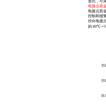
形式，可
电接点双
电接点双
控制和报
径向电接
的
-80
℃
-+5
您
您
联