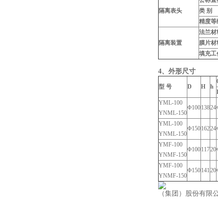
公称直
隔离表头
类 别
精度等
法兰材
隔离装置
膜片材
填充工
4、外形尺寸
型 号
D
H
h
YML-100
Φ100
138
24
YNML-150
YML-100
Φ150
162
24
YNML-150
YMF-100
Φ100
117
20
YNMF-150
YMF-100
Φ150
141
20
YNMF-150
（集团）股份有限