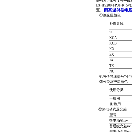
举例:配用E分度号一般
EX-HS200-FP3F-R 5×(2
五、
耐高温补偿电
①绝缘层颜色
补偿导线
SC
KCA
KCB
KX
EX
JX
TX
NC
注:补偿导线型号*个字
②分类及护层颜色
使用分类
一般用
耐热用
③热电动式及允差
型号
热电动势mv
普通级允差uv
精密级允差uv