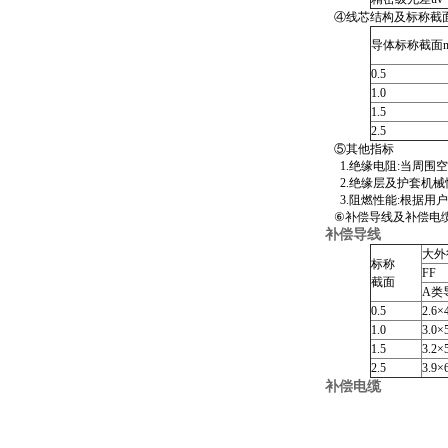
④线芯结构及标称截
导体标称截面
0.5
1.0
1.5
2.5
⑤其他指标
1.绝缘电阻:当周围空
2.绝缘层及护套机械性能
3.阻燃性能:根据用户所需
⑥补偿导线及补偿电
补偿导线
大外
标称
FF
截面
A类
0.5
2.6×
1.0
3.0×
1.5
3.2×
2.5
3.9×
补偿电缆