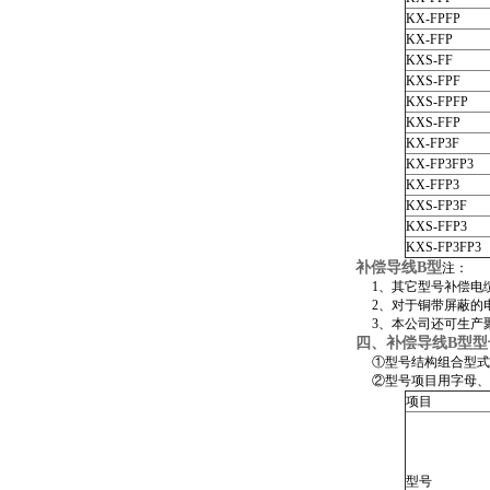
KX-FPFP
KX-FFP
KXS-FF
KXS-FPF
KXS-FPFP
KXS-FFP
KX-FP3F
KX-FP3FP3
KX-FFP3
KXS-FP3F
KXS-FFP3
KXS-FP3FP3
补偿导线B型
注：
1、其它型号补偿电缆EX
2、对于铜带屏蔽的电
3、本公司还可生产聚
四、
补偿导线B型
型
①型号结构组合型式(
②型号项目用字母、
项目
型号