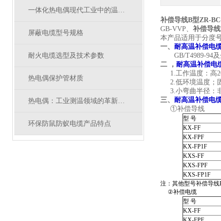
一体化热电偶现代工业中的温度测量设备
补偿导线B型ZR-BC-
GB-VVP、
补偿导线
屏蔽电缆型号规格
本产品适用于分度号
一、
耐高温补偿电
耐火电缆选型及技术参数
GB/T4989-94
二 ，
耐高温补偿电
1.工作温度：高20
热电偶保护管材质
2.低环境温度；固
3.小弯曲半径：非
三、
耐高温补偿电
热电偶：工业测温领域的革新实践
①补偿导线
型 号
环保防鼠防蚁电缆产品特点
KX-FF
KX-FPF
KX-FP1F
KXS-FF
KXS-FPF
KXS-FP1F
注：其他型号补偿导线EX
②补偿电缆
型 号
KX-FF
KX-FPF