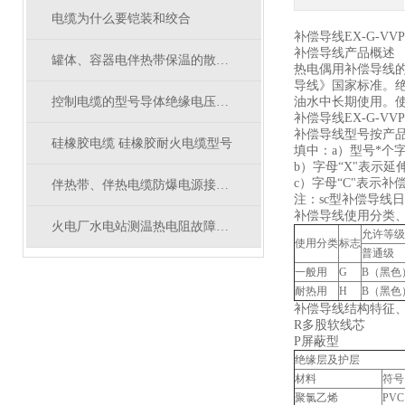
电缆为什么要铠装和绞合
补偿导线EX-G-VVP
补偿导线产品概述
罐体、容器电伴热带保温的散热量计算
热电偶用补偿导线的
导线》国家标准。
控制电缆的型号导体绝缘电压及电气性能
油水中长期使用。使
补偿导线EX-G-VV
补偿导线型号按产品的品
硅橡胶电缆 硅橡胶耐火电缆型号
填中：a）型号*个
b）字母“X"表示
c）字母“C"表示
伴热带、伴热电缆防爆电源接线盒选型
注：sc型补偿导线
补偿导线使用分类
火电厂水电站测温热电阻故障及解决方法
允许等级
使用分类
标志
普通级
一般用
G
B（黑色
耐热用
H
B（黑色
补偿导线结构特征
R多股软线芯
P屏蔽型
绝缘层及护层
材料
符号
聚氯乙烯
PVC