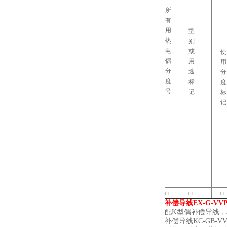
所
有
用
型
热
别
电
或
使
偶
用
用
分
途
分
度
标
度
号
记
标
记
□
□
-
□
补偿导线EX-G-VVP
配K型偶补偿导线，
补偿导线KC-GB-VV-