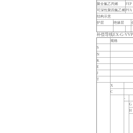
聚全氟乙丙烯
FEP
可深性聚四氟乙烯
PFA
结构示意
护层
绝缘层
补偿导线EX-G-VV
规格
S
N
K
E
J
T
X
C
-
G
H