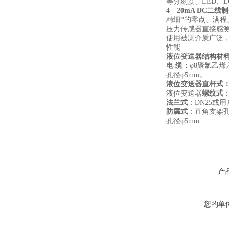
等分刻度、LED、
4—20mA DC
精细*的零点、满
压力传感器直接感
使用被测介质广泛，
性能
液位变送器
结构材
电 缆：
φ8聚氯乙
孔径φ5mm。
液位变送器
直杆式
液位变送器
螺纹式
：
法兰式
：DN25或
防腐式
：直角支架孔距
孔径φ5mm
产
您的单