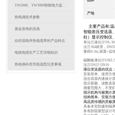
品牌
YW2000、YW3000智能电力监测仪与常规电量变送器的比较
产地
热电偶技术参数
主要产品有:温
黄金首饰的洗涤
智能差压变送器
柱）显示控制仪
自控温电伴热电缆带的产品特点
单法兰液位计TK-305
法兰304材质，DN50
量程0-3m,就显+远传
电线电缆生产工艺详细知识
磁翻板液位计UHZ-50
热电偶补偿导线选型注意事项
法兰DN25 DN10
液位变送器的优点
安装简单、使用方
适合容器内液体介
指示新颖、读数直
测量范围大，不受
指示机构与被测介
结构简单、安装方
高品质传感的灵敏
具备本安防爆和隔
务有防阻塞型设计