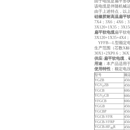
由于电缆是扁平形
该电缆是伴随机械
由于上述特点，以
硅橡胶耐高温扁平软
7X4；3X6；4X6；3
3X120+1X35；3X1
扁平软电缆
扁平软电缆
3X120+1X35+4X4；
YFFB—L型额定
生产范围（芯数X标称截面mm
30X1+2XP0.6；36X
供应-扁平软电缆
，
用途
：本产品适用
使用特性
：额定电压
型号
额
YGZB
450
YGV
ZB
450
F
YGCB
600
YGV
CB
600
F
YFGCB
600
YGGB
450
YGCBP
450
YGCB-VFR
450
YGCB-VFRP
450
YGCB-HF
R
450
46