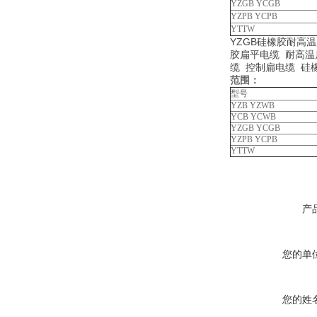
YZGB YCGB
YZPB YCPB
YTTW
YZGB硅橡胶耐高温
胶扁平电缆 耐高温
缆 控制扁电缆 硅
范围：
型号
YZB YZWB
YCB YCWB
YZGB YCGB
YZPB YCPB
YTTW
产
您的单
您的姓