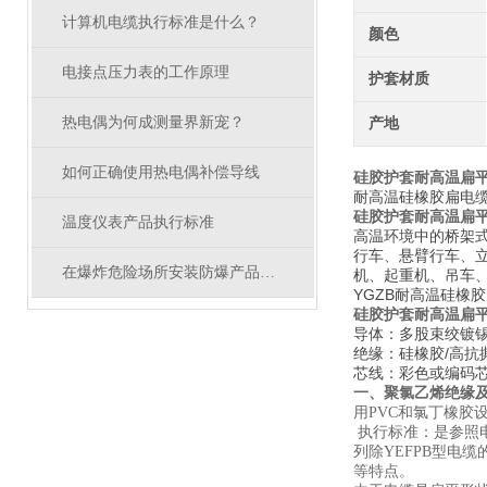
计算机电缆执行标准是什么？
颜色
电接点压力表的工作原理
护套材质
热电偶为何成测量界新宠？
产地
如何正确使用热电偶补偿导线
硅胶护套耐高温扁
耐高温硅橡胶扁电
硅胶护套耐高温扁
温度仪表产品执行标准
高温环境中的桥架
行车、悬臂行车、
在爆炸危险场所安装防爆产品时有哪些要求？
机、起重机、吊车
YGZB耐高温硅橡
硅胶护套耐高温扁
导体：多股束绞镀锡铜
绝缘：硅橡胶/高抗
芯线：彩色或编码
一、聚氯乙烯绝缘
用PVC和氯丁橡胶
执行标准：是参照
列除YEFPB型电
等特点。