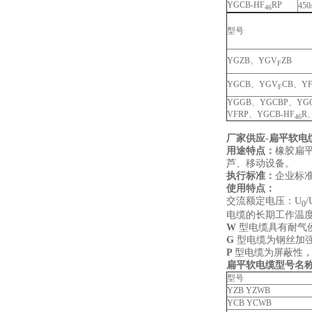
YGCB-HF
RP
450
46
型号
YGZB、YGV
ZB
F
YGCB、YGV
CB、Y
F
YGGB、YGCBP、YGC
VFRP、YGCB-HF
R
46
厂家供应-扁平软电
用途特点：
橡胶扁
芦、移动设备。
执行标准：
企业标
使用特点：
交流额定电压：U
/
0
电缆的长期工作温度
W
型电缆具有耐气
G
型电缆为钢丝加
P
型电缆为屏蔽性
扁平软电缆型号名
型号
YZB YZWB
YCB YCWB