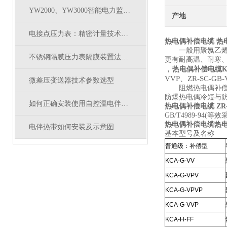
YW2000、YW3000智能电力监测仪与常规电量变送器的比较
产地
电接点压力表：精密计量技术的关键
热电偶补偿电缆
热
一般用聚氯乙烯绝
不锈钢隔膜压力表隔膜装置法兰尺寸
更有耐高温、耐寒、耐
，
热电偶补偿电缆KX
VVP、ZR-SC-GB-
微差压变送器技术参数选型
阻燃热电偶补偿电
防爆热电偶冷短与
如何正确安装使用自控温电伴热带？
热电偶补偿电缆 ZR-K
GB/T4989-94(等效
热电偶补偿电缆
热电
电伴热带如何安装及示意图
基本型号及名称
普通级：补偿型
KCA-G-VV
KCA-G-VPV
KCA-G-VPVP
KCA-G-VVP
KCA-H-FF