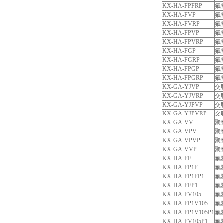
KX-HA-FPFRP
氟
KX-HA-FVP
氟
KX-HA-FVRP
氟
KX-HA-FPVP
氟
KX-HA-FPVRP
氟
KX-HA-FGP
氟
KX-HA-FGRP
氟
KX-HA-FPGP
氟
KX-HA-FPGRP
氟
KX-GA-YJVP
交
KX-GA-YJVRP
交
KX-GA-YJPVP
交
KX-GA-YJPVRP
交
KX-GA-VV
聚
KX-GA-VPV
聚
KX-GA-VPVP
聚
KX-GA-VVP
聚
KX-HA-FF
氟
KX-HA-FP1F
氟
KX-HA-FP1FP1
氟
KX-HA-FFP1
氟
KX-HA-FV105
氟
KX-HA-FP1V105
氟
KX-HA-FP1V105P1
氟
KX-HA-FV105P1
氟