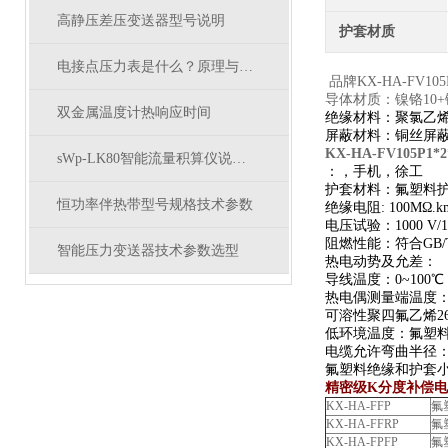
高静压差压变送器型号说明
护套材质
电接点压力表是什么？原理与应用全面解析
品牌KX-HA-FV1
导体材质：镍铬10
双金属温度计热响应时间
绝缘材料：聚氯乙烯
屏蔽材料：铜丝屏
KX-HA-FV105P1
sWp-LK80智能流量积算仪说明书
：，手机，徐工
护套材料：氟塑料
恒功率伴热带型号规格技术参数
绝缘电阻: 100MΩ.k
电压试验：1000 V/1
阻燃性能：符合GB/T
智能压力变送器技术参数选型
热电动势及允差：
导线温度：0~100℃
热电偶测量端温度：1
可溶性聚四氟乙烯26
低环境温度：氟塑料
电缆允许弯曲半径：
氟塑料绝缘和护套小
精密级K分度补偿
KX-HA-FFP
氟
KX-HA-FFRP
氟
KX-HA-FPFP
氟