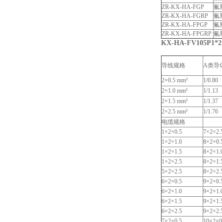
ZR-KX-HA-FGP
氟
ZR-KX-HA-FGRP
氟
ZR-KX-HA-FPGP
氟
ZR-KX-HA-FPGRP
氟
KX-HA-FV105P1
导线规格
A类导
2×0.5 mm²
1/0.80
2×1.0 mm²
1/1.13
2×1.5 mm²
1/1.37
2×2.5 mm²
1/1.76
电缆规格
1×2×0.5
7×2×2.
1×2×1.0
8×2×0.
1×2×1.5
8×2×1.
1×2×2.5
8×2×1.
5×2×2.5
8×2×2.
6×2×0.5
9×2×0.
6×2×1.0
9×2×1.
6×2×1.5
9×2×1.
6×2×2.5
9×2×2.
7×2×0.5
10×2×0