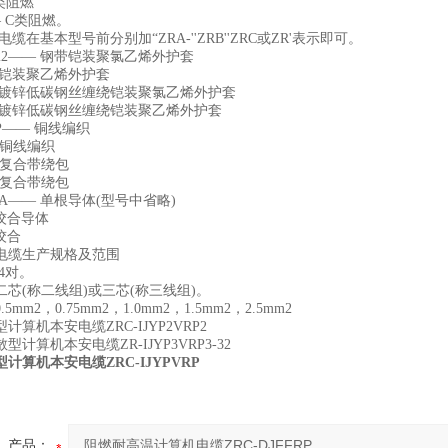
B类阻燃
— C类阻燃。
缆在基本型号前分别加“ZRA-''ZRB''ZRC或ZR'表示即可。
22—— 钢带铠装聚氯乙烯外护套
带铠装聚乙烯外护套
圆形镀锌低碳钢丝缠绕铠装聚氯乙烯外护套
圆形镀锌低碳钢丝缠绕铠装聚乙烯外护套
P—— 铜线编织
锡铜线编织
塑复合带绕包
塑复合带绕包
A—— 单根导体(型号中省略)
绞合导体
绞合
电缆生产规格及范围
24对。
芯(称二线组)或三芯(称三线组)。
mm2，0.75mm2，1.0mm2，1.5mm2，2.5mm2
计算机本安电缆ZRC-IJYP2VRP2
计算机本安电缆ZR-IJYP3VRP3-32
计算机本安电缆ZRC-IJYPVRP
产品：