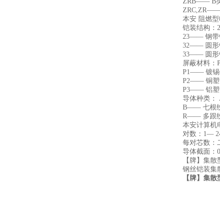
ZRB—— 
ZRC,ZR—
本安 阻燃型电
铠装结构：
23—— 钢
32—— 
33—— 
屏蔽材料：
P1—— 镀
P2—— 铜
P3—— 铝
导体种类： 
B—— 七根
R—— 多跟
本安计算机
对数：1— 
每对芯数：二
导体截面：0.5
【牌】集散型
钢丝铠装集散型
【牌】集散型