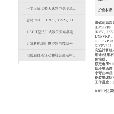
一文读懂安徽天康热电偶测温原理，热电效应通俗讲解
护套材质
管材DN15、DN20、DN25、DN32、DN40、DN50对应外径
阻燃耐高温计
IDJYPVRP
1151LT型法兰式液位变送器选型表
IKVV、IKV
IJYPVRP
，
DJFP3VP3R
计算机电缆阻燃控制电缆型号
DJYPVP22、
高温计算机
用途:适用
电缆在经济活动和社会生活中是*
传输线。
额定电压:U0/
低环境温度：
小弯曲半径
铠装电缆应
工作温度：F
DJFFP防