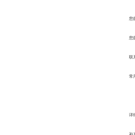
您
您
联
常
详
补