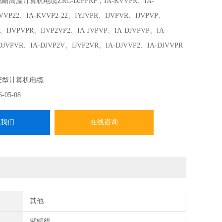
耐高温计算机电缆ZRC-DJFFRP，IA-KVVPR、IA-
VVP22、IA-KVVP2-22、IYJVPR、IJVPVR、IJVPVP、
V、IJVPVPR、IJVP2VP2、IA-JVPVP、IA-DJVPVP、IA-
DJVPVR、IA-DJVP2V、IJVP2VR、IA-DJVVP2、IA-DJVVPR
安型计算机电缆
6-05-08
系我们
在线咨询
其他
紫铜线