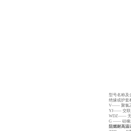
型号名称及
绝缘或护套
V—— 聚
YJ—— 交
WDZ——
G —— 硅
阻燃耐高温计