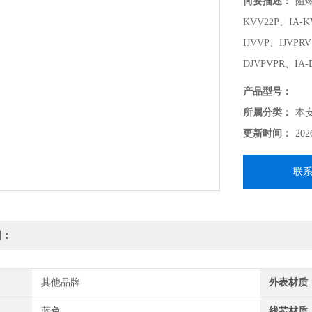
简要描述：
阻燃
KVV22P、IA-K
IJVVP、IJVPR
DJVPVPR、IA-
产品型号：
所属分类：
本
更新时间：
202
联
明：
其他品牌
外表材质
蓝色
线芯材质